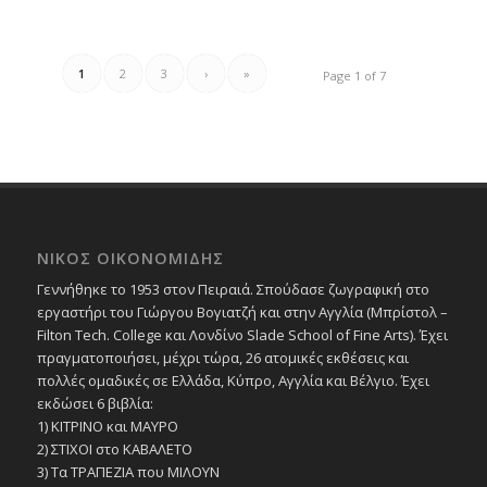
1
2
3
›
»
Page 1 of 7
ΝΙΚΟΣ ΟΙΚΟΝΟΜΙΔΗΣ
Γεννήθηκε το 1953 στον Πειραιά. Σπούδασε ζωγραφική στο
εργαστήρι του Γιώργου Βογιατζή και στην Αγγλία (Μπρίστολ –
Filton Tech. College και Λονδίνο Slade School of Fine Arts). Έχει
πραγματοποιήσει, μέχρι τώρα, 26 ατομικές εκθέσεις και
πολλές ομαδικές σε Ελλάδα, Κύπρο, Αγγλία και Βέλγιο. Έχει
εκδώσει 6 βιβλία:
1) ΚΙΤΡΙΝΟ και ΜΑΥΡΟ
2) ΣΤΙΧΟΙ στο ΚΑΒΑΛΕΤΟ
3) Τα ΤΡΑΠΕΖΙΑ που ΜΙΛΟΥΝ