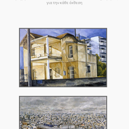
για την κάθε έκθεση
1988 – Γκαλερί Χρυσόθεμις
1990 – Γκαλερί 7