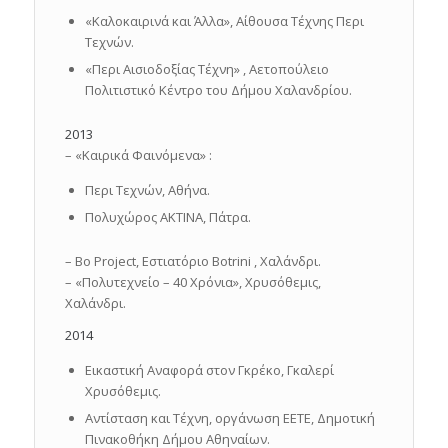
«Καλοκαιρινά και Άλλα», Αίθουσα Τέχνης Περι
Τεχνών.
«Περι Αισιοδοξίας Τέχνη» , Αετοπούλειο
Πολιτιστικό Κέντρο του Δήμου Χαλανδρίου.
2013
– «Καιρικά Φαινόμενα» :
Περι Τεχνών, Αθήνα.
Πολυχώρος ΑΚΤΙΝΑ, Πάτρα.
– Bo Project, Εστιατόριο Botrini , Χαλάνδρι.
– «Πολυτεχνείο – 40 Χρόνια», Χρυσόθεμις,
Χαλάνδρι.
2014
Εικαστική Αναφορά στον Γκρέκο, Γκαλερί
Χρυσόθεμις.
Αντίσταση και Τέχνη, oργάνωση ΕΕΤΕ, Δημοτική
Πινακοθήκη Δήμου Αθηναίων.