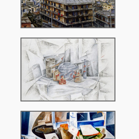
1992 – Γκαλερί Χρυσόθεμις