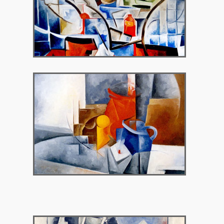
1995 – Αίθουσα Τέχνης Νέου Ψυχικού
1998 – Γκαλερί Αργώ, Κύπρος