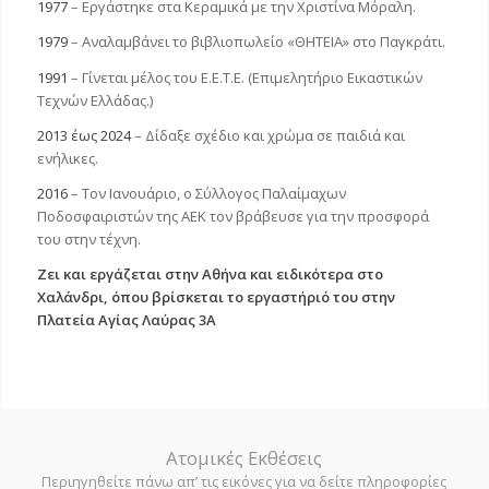
1977
– Εργάστηκε στα Κεραμικά με την Χριστίνα Μόραλη.
1979
– Αναλαμβάνει το βιβλιοπωλείο «ΘΗΤΕΙΑ» στο Παγκράτι.
1991
– Γίνεται μέλος του Ε.Ε.Τ.Ε. (Επιμελητήριο Εικαστικών
Τεχνών Ελλάδας.)
2013 έως 2024
– Δίδαξε σχέδιο και χρώμα σε παιδιά και
ενήλικες.
2016
– Τον Ιανουάριο, ο Σύλλογος Παλαίμαχων
Ποδοσφαιριστών της ΑΕΚ τον βράβευσε για την προσφορά
του στην τέχνη.
Ζει και εργάζεται στην Αθήνα και ειδικότερα στο
Χαλάνδρι, όπου βρίσκεται το εργαστήριό του στην
Πλατεία Αγίας Λαύρας 3Α
Ατομικές Εκθέσεις
Περιηγηθείτε πάνω απ’ τις εικόνες για να δείτε πληροφορίες