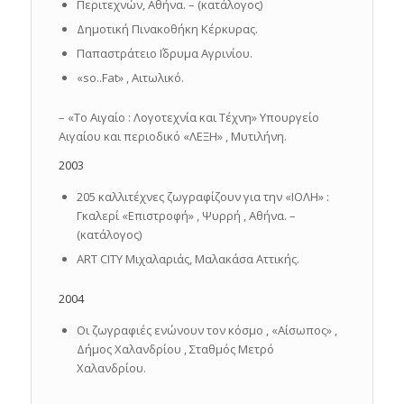
Περιτεχνών, Αθήνα. – (κατάλογος)
Δημοτική Πινακοθήκη Κέρκυρας.
Παπαστράτειο ΄Ιδρυμα Αγρινίου.
«so..Fat» , Αιτωλικό.
– «Το Αιγαίο : Λογοτεχνία και Τέχνη» Υπουργείο
Αιγαίου και περιοδικό «ΛΕΞΗ» , Μυτιλήνη.
2003
205 καλλιτέχνες ζωγραφίζουν για την «ΙΟΛΗ» :
Γκαλερί «Επιστροφή» , Ψυρρή , Αθήνα. –
(κατάλογος)
ART CITY Mιχαλαριάς, Μαλακάσα Αττικής.
2004
Οι ζωγραφιές ενώνουν τον κόσμο , «Αίσωπος» ,
Δήμος Χαλανδρίου , Σταθμός Μετρό
Χαλανδρίου.