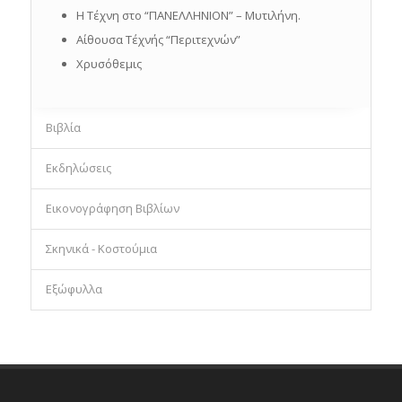
Η Τέχνη στο “ΠΑΝΕΛΛΗΝΙΟΝ” – Μυτιλήνη.
Αίθουσα Τέχνής “Περιτεχνών”
Χρυσόθεμις
Βιβλία
Εκδηλώσεις
Εικονογράφηση Βιβλίων
Σκηνικά - Κοστούμια
Εξώφυλλα