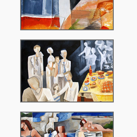
2009 – Γκαλερί Theorema, Βρυξέλλες,
Βέλγιο