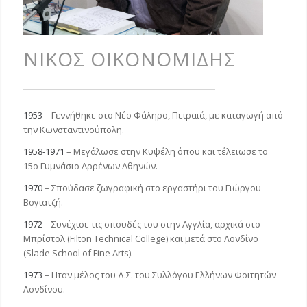
ΝΙΚΟΣ ΟΙΚΟΝΟΜΙΔΗΣ
1953
– Γεννήθηκε στο Νέο Φάληρο, Πειραιά, με καταγωγή από
την Κωνσταντινούπολη.
1958-1971
– Μεγάλωσε στην Κυψέλη όπου και τέλειωσε το
15ο Γυμνάσιο Aρρένων Αθηνών.
1970
– Σπούδασε ζωγραφική στο εργαστήρι του Γιώργου
Βογιατζή.
1972
– Συνέχισε τις σπουδές του στην Αγγλία, αρχικά στο
Μπρίστολ (Filton Technical College) και μετά στο Λονδίνο
(Slade School of Fine Arts).
1973
– Ηταν μέλος του Δ.Σ. του Συλλόγου Ελλήνων Φοιτητών
Λονδίνου.