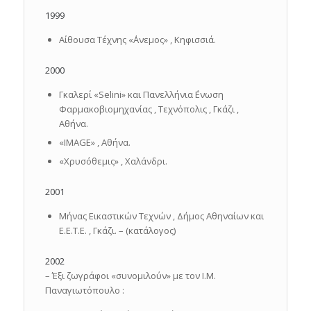
1999
Αίθουσα Τέχνης «΄Ανεμος» , Κηφισσιά.
2000
Γκαλερί «Selini» και Πανελλήνια ΄Ενωση
Φαρμακοβιομηχανίας , Τεχνόπολις , Γκάζι ,
Αθήνα.
«IMAGE» , Αθήνα.
«Χρυσόθεμις» , Χαλάνδρι.
2001
Μήνας Εικαστικών Τεχνών , Δήμος Αθηναίων και
Ε.Ε.Τ.Ε. , Γκάζι. – (κατάλογος)
2002
– Έξι ζωγράφοι «συνομιλούν» με τον Ι.Μ.
Παναγιωτόπουλο :