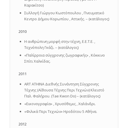
Καρακίτσο)
Συλλογή Γιώργου Κωστόπουλου , Πνευματικό
Κεντρο Δήμου Κορωπίου , Αττικής. – (κατάλογος)
2010
Η ανθρώπινη μορφή στην τέχνη, Ε.Ε.Τ.Ε. ,
Τεχνόπολη Γκάζι. – (κατάλογος)
«Παλίρρoια σύγχρονης ζωγραφικής» , Κόκκινο
Σπίτι Χαλκίδας.
2011
ART ATHINA Διεθνής Συνάντηση Σύγχρονης
Τέχνης (Αίθουσα Τέχνης Περι Τεχνών) Κλειστό
Παλ. Φαλήρου. (Tae Kwon Do) – (κατάλογος)
«Εικονογραφία» , Χρυσόθεμις , Χαλάνδρι.
«Φιλικά Περι Τεχνών» Ηροδότου 5 Αθήνα.
2012