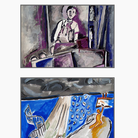
2014 – Γκαλερί Χρυσόθεμις
2015 – Γκαλερί Theorema, Βρυξέλλες,
Βέλγιο