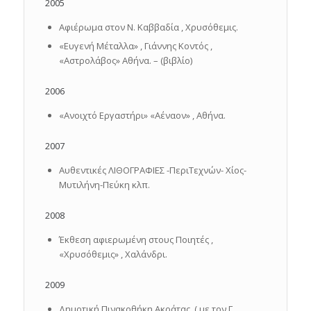
2005
Αφιέρωμα στον Ν. Καββαδία , Χρυσόθεμις.
«Ευγενή Μέταλλα» , Γιάννης Κοντός ,
«Αστρολάβος» Αθήνα. – (βιβλίο)
2006
«Ανοιχτό Εργαστήρι» «Αέναον» , Αθήνα.
2007
Αυθεντικές ΛΙΘΟΓΡΑΦΙΕΣ -ΠεριΤεχνών- Χίος-
Μυτιλήνη-Πεύκη κλπ.
2008
Έκθεση αφιερωμένη στους Ποιητές ,
«Χρυσόθεμις» , Χαλάνδρι.
2009
Δημοτική Πινακοθήκη Ακράτας. ( με τον Γ.