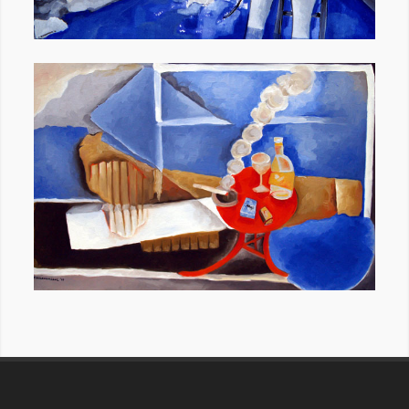
Επι-τραπέζια