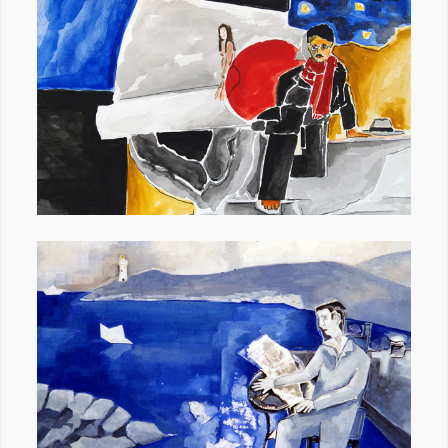
Στίχοι στο Καβαλέτο 2
Η Μπλε Σιωπή