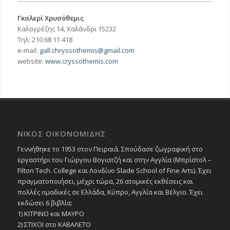
Γκαλερί Χρυσόθεμις
Καλογρέζης 14, Χαλάνδρι 15232
Τηλ: 210 68 11 418
e-mail:
gall.chryssothemis@gmail.com
website:
www.cryssothemis.com
ΝΙΚΟΣ ΟΙΚΟΝΟΜΙΔΗΣ
Γεννήθηκε το 1953 στον Πειραιά. Σπούδασε ζωγραφική στο
εργαστήρι του Γιώργου Βογιατζή και στην Αγγλία (Μπρίστολ –
Filton Tech. College και Λονδίνο Slade School of Fine Arts). Έχει
πραγματοποιήσει, μέχρι τώρα, 26 ατομικές εκθέσεις και
πολλές ομαδικές σε Ελλάδα, Κύπρο, Αγγλία και Βέλγιο. Έχει
εκδώσει 6 βιβλία:
1) ΚΙΤΡΙΝΟ και ΜΑΥΡΟ
2) ΣΤΙΧΟΙ στο ΚΑΒΑΛΕΤΟ