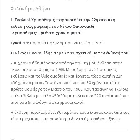
Χαλάνδρι, Αθήνα
Η Γκαλερί Χρυσόθεμις παρουσιάζει την 22η ατομική
έκθεση ζωγραφικής του Νίκου Οικονομίδη
“Χρυσόθεμις: Τριάντα χρόνια μετά”.
Εγκαίνια:
Παρασκευή 9 Μαρτίου 2018, ώρα 19.30
O Νίκος Οικονομίδης σημειώνει σχετικά με την έκθεσή του:
«30 χρόνια ήδη πέρασαν από την πρώτη μου έκθεση στην
Γκαλερί Χρυσόθεμις το 1988. Μεσολάβησαν 21 ατομικές
εκθέσεις και πολλές ομαδικές και έρχεται τώρα αυτή η 22η
«30 χρόνια μετά». Ταυτόχρονα είναι και 50 χρόνια από το
πρώτο μου έργο τον Μάρτιο του 1968. Και παράλληλα εκδίδω
κι ένα βιβλίο με τίτλο «50/30» με ενδεικτικά 320 περίπου έργα
από όσα δημιούργησα τα χρόνια αυτά.
Η έκθεση περιλαμβάνει 30 περίπου έργα (λάδια, ακρυλικά και
τέμπερες) που τα περισσότερα δεν τα έχω εκθέσει ξανά.»